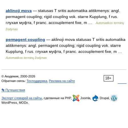
aklinoji mova
— statusas T sritis automatika atitikmenys: angl.
permagent coupling; rigid coupling vok. starre Kupplung, f rus.
глухая муфта, f pranc. accouplement fixe, m …
Automatikos terminų
žodynas
permagent coupling
— aklinoji mova statusas T sritis automatika
atitikmenys: angl. permagent coupling; rigid coupling vok. starre
Kupplung, f rus. глухая муфта, f pranc. accouplement fixe, m …
Automatikos terminų žodynas
© Академик, 2000-2026
18+
Обратная связь:
Техподдержка
,
Реклама на сайте
👣 Путешествия
Экспорт словарей на сайты
, сделанные на PHP,
Joomla,
Drupal,
WordPress, MODx.