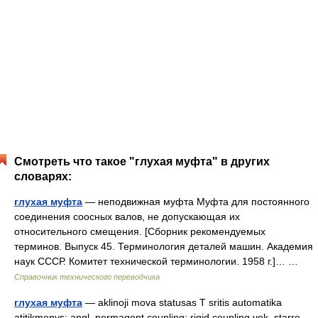
Смотреть что такое "глухая муфта" в других
словарях:
глухая муфта
— неподвижная муфта Муфта для постоянного
соединения соосных валов, не допускающая их
относительного смещения. [Сборник рекомендуемых
терминов. Выпуск 45. Терминология деталей машин. Академия
наук СССР. Комитет технической терминологии. 1958 г.]… …
Справочник технического переводчика
глухая муфта
— aklinoji mova statusas T sritis automatika
atitikmenys: angl. permagent coupling; rigid coupling vok. starre