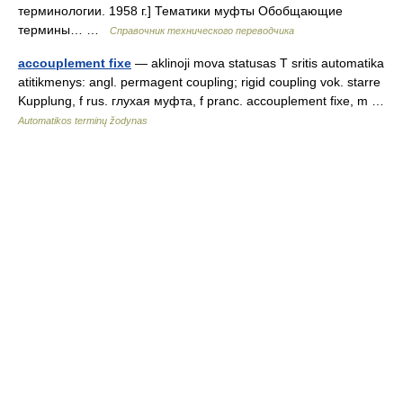
терминологии. 1958 г.] Тематики муфты Обобщающие
термины… …
Справочник технического переводчика
accouplement fixe
— aklinoji mova statusas T sritis automatika
atitikmenys: angl. permagent coupling; rigid coupling vok. starre
Kupplung, f rus. глухая муфта, f pranc. accouplement fixe, m …
Automatikos terminų žodynas